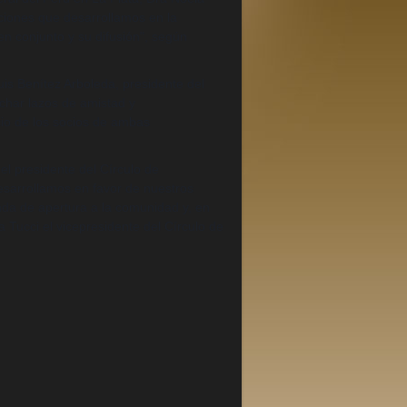
cciones que desarrollamos en la
 en conjunto y su difusión", según
uis Benítez Arboleda, presidente del
echar lazos de amistad y
io de los socios de ambas
el presidente del Círculo de
esarrollamos en favor de nuestros
da de apertura a la comunidad y, en
 Tucci el vicepresidente del Círculo de