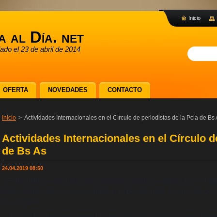
Inicio
a al Día. net
dado el 23 de abril de 2014
OFERTA
NOVEDADES
CONTACTO
Inicio
>
Actividades Internacionales en el Círculo de periodistas de la Pcia de Bs
Actividades Internacionales en el Círculo d
de Bs As
24.04.2019 08:50
En los últimos días hubo dos actividades Internacionales en el Círcul
Buenos Aires (que en junio cumple 111 años de vida), en su sede de ca
de La Plata.
Una de éllas fue este martes la visita de la
de la Señora Cónsul Gene