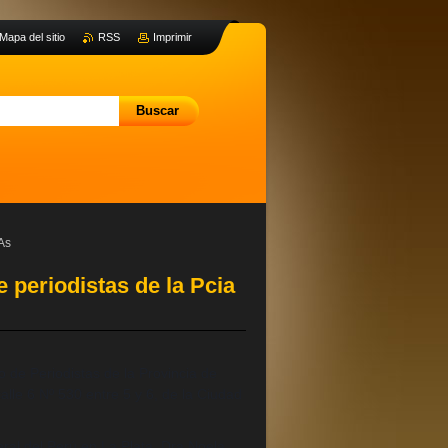
Mapa del sitio
RSS
Imprimir
 As
e periodistas de la Pcia
o de Periodistas de la Provincia de
lle 6 Nº 530 entre 5 y 6, de la Ciudad
ral del Perú
en La Plata, Dra Noela