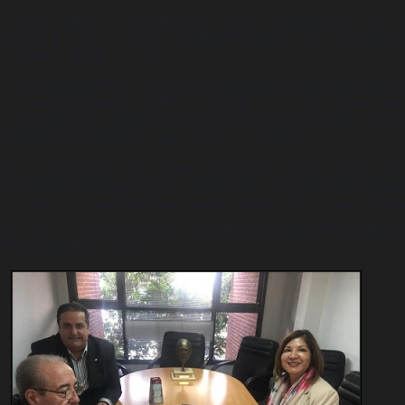
Pantoja Crespo, "con la finalidad de conocer las instalaciones y las a
entidad. A la vez se analizó la posibilidad de llevar a cabo actividades
informaron desde el Círculo
Con anterioridad visitó el Círculo de Periodistas el periodista Mario L
Círculo de Periodistas del Chocó, Colombia, "con la intención de estr
hermanamiento y realizar intercambios de conocimientos para benefic
instituciones periodísticas", de acuerdo a lo destacado.
En la oportunidad ambas visitas internacionales fueron recibidas por 
Periodistas Eduardo Tucci quién destacó que "a las actividades que d
asociados y del periodismo en general, venimos con una intensa agen
este caso, a nivel internacional". En ambas oportunidades acompañó a
Periodistas Hugo Mársico.