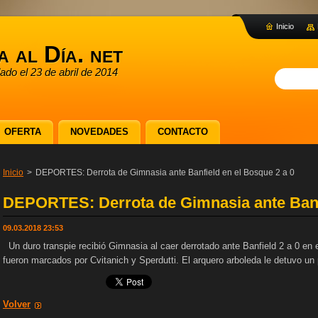
Inicio
a al Día. net
dado el 23 de abril de 2014
OFERTA
NOVEDADES
CONTACTO
Inicio
>
DEPORTES: Derrota de Gimnasia ante Banfield en el Bosque 2 a 0
DEPORTES: Derrota de Gimnasia ante Banfi
09.03.2018 23:53
Un duro transpie recibió Gimnasia al caer derrotado ante Banfield 2 a 0 en e
fueron marcados por Cvitanich y Sperdutti. El arquero arboleda le detuvo u
Volver