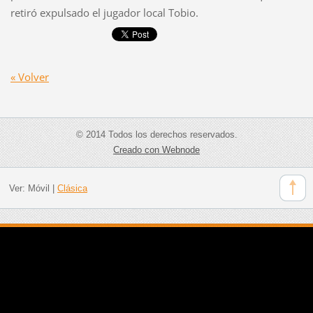
retiró expulsado el jugador local Tobio.
« Volver
© 2014 Todos los derechos reservados.
Creado con Webnode
Ver:
Móvil
|
Clásica