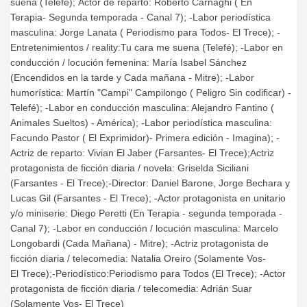
suena (Telefé); Actor de reparto: Roberto Carnaghi ( En
Terapia- Segunda temporada - Canal 7); -Labor periodística
masculina: Jorge Lanata ( Periodismo para Todos- El Trece); -
Entretenimientos / reality:Tu cara me suena (Telefé); -Labor en
conducción / locución femenina: María Isabel Sánchez
(Encendidos en la tarde y Cada mañana - Mitre); -Labor
humorística: Martín "Campi" Campilongo ( Peligro Sin codificar) -
Telefé); -Labor en conducción masculina: Alejandro Fantino (
Animales Sueltos) - América); -Labor periodística masculina:
Facundo Pastor ( El Exprimidor)- Primera edición - Imagina); -
Actriz de reparto: Vivian El Jaber (Farsantes- El Trece);Actriz
protagonista de ficción diaria / novela: Griselda Siciliani
(Farsantes - El Trece);-Director: Daniel Barone, Jorge Bechara y
Lucas Gil (Farsantes - El Trece); -Actor protagonista en unitario
y/o miniserie: Diego Peretti (En Terapia - segunda temporada -
Canal 7); -Labor en conducción / locución masculina: Marcelo
Longobardi (Cada Mañana) - Mitre); -Actriz protagonista de
ficción diaria / telecomedia: Natalia Oreiro (Solamente Vos-
El Trece);-Periodístico:Periodismo para Todos (El Trece); -Actor
protagonista de ficción diaria / telecomedia: Adrián Suar
(Solamente Vos- El Trece)