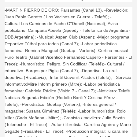
-MARTÍN FIERRO DE ORO: Farsantes (Canal 13). -Revelación:
Juan Pablo Geretto ( Los Vecinos en Guerra - Telefé); -
Cultural:Los Caminos de Pacho O¨Donell (Nacional); Aviso
publicitario: Campaña Abuela
(Speedy - Telefónica de Argentina -
DDB Argentina); -Musical: Aspen Club (Aspen); -Mejor programa
Deportivo:Fútbol para todos (Canal 7); -Labor periodística
femenina: Romina Manguel (Guetap - Vorterix);-Cortina musical:
Puro Teatro (Gabriel Vicentico Fernández Capello - Farsantes - El
Trece); -Humorístico: Peligro. Sin Codificar (Telefé);- Cultural /
educativo: Borges por Piglia (Canal 7); -Deportivo: La oral
deportiva (Rivadavia); -Infantil /Juvenil: Aliados (Telefé); -Servicio
informativo:Mitre Inform primero (Mitre); -Labor periodística
femenina: Gabriela Rádice (Visión 7 - Canal 7); -Noticiero: Telefé
Noticias-Segunda Edición (Rodolfo Barili Y Cristina Pérez -
Telefé); -Periodístico: Guetap (Vorterix); -Interés general /
magazine: Susana Giménez (Telefé); -Labor humorística: Rolo
Villar (Cada Mañana - Mitre); -Cronista / movilero: Julio Bazán
(Telenoche - El Trece); -Autor / libretista: Carolina Aguirre y Mario
Segade (Frasantes - El Trece); -Producción integral:Tu cara me